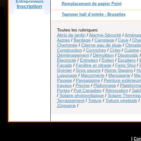
Entrepreneurs
Remplacement de papier Peint
Inscription
Tapisser hall d’entrée - Bruxelles
Toutes les rubriques:
Abris de jardin
/
Alarme-Sécurité
/
Aménag
Autres
/
Bardage
/
Carrelage
/
Cave
/
Cha
Cheminée
/
Citerne eau de pluie
/
Climatis
Construction
/
Corniches
/
Crépi
/
Cuisine
Déménagement
/
Démolition
/
Diagnostic
Électricité
/
Entretien
/
Éolien
/
Escaliers
/
Façade
/
Fenêtre et vitrage
/
Feng Shui
/
Grenier
/
Gros oeuvre
/
Home Staging
/
Hu
Lagunage
/
Maçonnerie
/
Menuiserie
/
Me
Pavage
/
Paysagisme
/
Peinture extérieur
travaux
/
Piscine
/
Plafonnage
/
Plateform
Portes
/
Puit Canadien
/
Rénovation
/
Sab
/
Solaire photovoltaique
/
Solaire Thermiq
Terrassement
/
Toiture
/
Toiture végétale
/
Zinguerie
/
|
Con