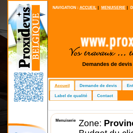
NAVIGATION :
ACCUEIL
|
MENUISERIE
|
D
Demandes de devis g
Accueil
Demande de devis
En
Label de qualité
Contact
Menuiserie
Zone:
Provin